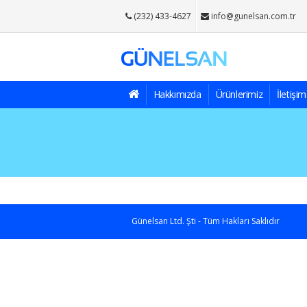
(232) 433-4627
info@gunelsan.com.tr
Hakkımızda
Ürünlerimiz
İletişim
Günelsan Ltd. Şti - Tüm Hakları Saklıdır