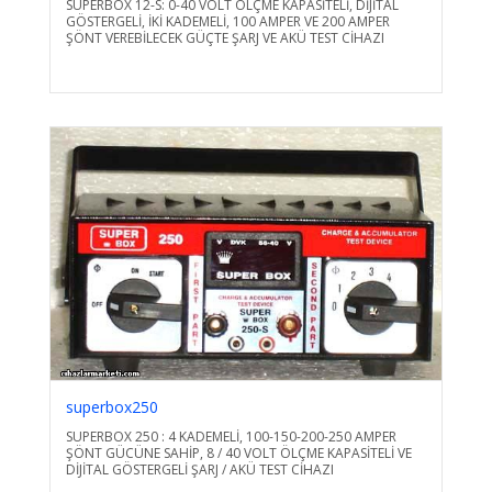
SUPERBOX 12-S: 0-40 VOLT ÖLÇME KAPASİTELİ, DİJİTAL
GÖSTERGELİ, İKİ KADEMELİ, 100 AMPER VE 200 AMPER
ŞÖNT VEREBİLECEK GÜÇTE ŞARJ VE AKÜ TEST CİHAZI
superbox250
SUPERBOX 250 : 4 KADEMELİ, 100-150-200-250 AMPER
ŞÖNT GÜCÜNE SAHİP, 8 / 40 VOLT ÖLÇME KAPASİTELİ VE
DİJİTAL GÖSTERGELİ ŞARJ / AKÜ TEST CİHAZI