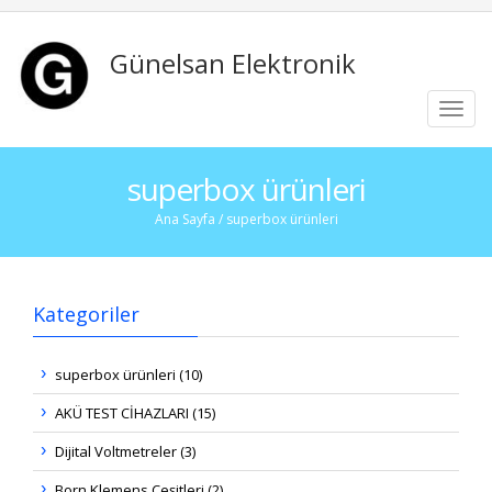
Günelsan Elektronik
Toggl
navig
superbox ürünleri
Ana Sayfa
/ superbox ürünleri
Kategoriler
superbox ürünleri (10)
AKÜ TEST CİHAZLARI (15)
Dijital Voltmetreler (3)
Born Klemens Çeşitleri (2)